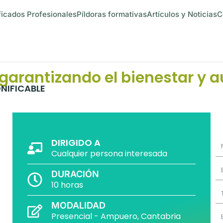
ficados Profesionales
Píldoras formativas
Artículos y Noticias
C
garantizando el bienestar y 
NIFICABLE
DIRIGIDO A
Cualquier persona interesada
DURACIÓN
10 horas
MODALIDAD
Presencial - Ampuero, Cantabria