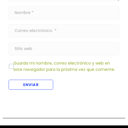
r
N
i
o
o
m
*
C
b
o
r
r
e
S
r
*
i
e
t
o
Guarda mi nombre, correo electrónico y web en
i
e
este navegador para la próxima vez que comente.
o
l
w
e
e
c
ENVIAR
b
t
r
ó
n
i
c
o