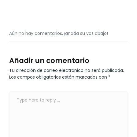
Aún no hay comentarios, ¡añada su voz abajo!
Añadir un comentario
Tu dirección de correo electrónico no será publicada.
Los campos obligatorios están marcados con
*
C
o
m
e
n
t
a