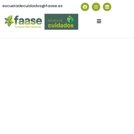
escueladecuidados@faase.es
2º Encuentro Death Café | SOCPAL y la