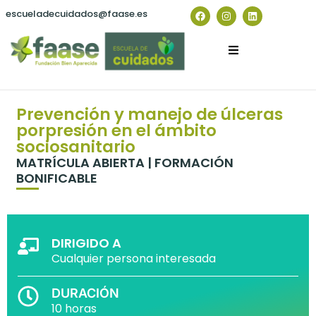
escueladecuidados@faase.es
Prevención y manejo de úlceras
porpresión en el ámbito
sociosanitario
MATRÍCULA ABIERTA | FORMACIÓN
BONIFICABLE
DIRIGIDO A
Cualquier persona interesada
DURACIÓN
10 horas